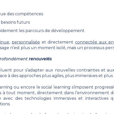
que des compétences
s besoins futurs
apidement les parcours de développement
inue
,
personnalisée
et directement
connectée aux en
ssage n’est plus un moment isolé, mais un processus pe
profondément
renouvelés
oluent pour s’adapter aux nouvelles contraintes et au
lace à des approches plus agiles, plus immersives et plu
arning ou encore le social learning s’imposent progres
bles à tout moment, directement dans l’environnement de
se avec des technologies immersives et interactives
tions.