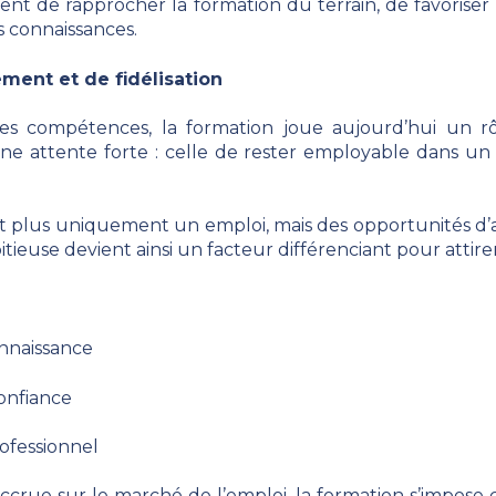
t de rapprocher la formation du terrain, de favoriser l
s connaissances.
ment et de fidélisation
 compétences, la formation joue aujourd’hui un rô
une attente forte : celle de rester employable dans u
t plus uniquement un emploi, mais des opportunités d’a
euse devient ainsi un facteur différenciant pour attirer e
onnaissance
onfiance
ofessionnel
ccrue sur le marché de l’emploi, la formation s’impose