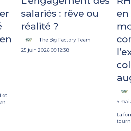
L’engagement des
RH
er
salariés : rêve ou
en 
é
réalité ?
mo
 en
co
The Big Factory Team
l’e
25 juin 2026 09:12:38
co
au
H et
5 mai 
 en
La for
tourn