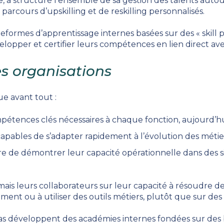
e, a structuré l’ensemble de sa gestion des talents aut
arcours d’upskilling et de reskilling personnalisés.
eformes d’apprentissage internes basées sur des « skill 
velopper et certifier leurs compétences en lien direct ave
es organisations
e avant tout :
compétences clés nécessaires à chaque fonction, aujourd’h
 capables de s’adapter rapidement à l’évolution des métie
 de démontrer leur capacité opérationnelle dans des sit
ais leurs collaborateurs sur leur capacité à résoudre de
cement ou à utiliser des outils métiers, plutôt que sur 
as développent des académies internes fondées sur de