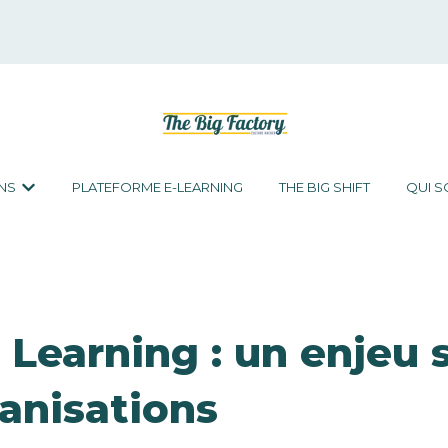
NS
PLATEFORME E-LEARNING
THE BIG SHIFT
QUI 
Afficher le sous-menu pour Les formations
 Learning : un enjeu 
ganisations